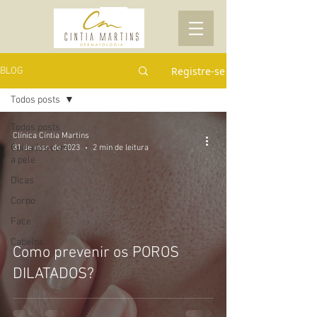
Registre-se
BLOG
Todos posts
Todos posts
Clínica Cíntia Martins
Cuidados com
31 de mar. de 2023
2 min de leitura
a pele
Dicas
Corpo
Face
Cabelos
Como prevenir os POROS
DILATADOS?