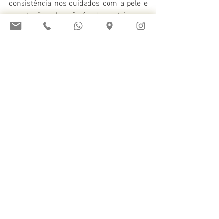
consistência nos cuidados com a pele e 
a proteção solar são fundamentais para 
evitar que novas manchas apareçam. Em 
última análise, ter manchas de espinhas 
não deve afetar sua autoestima, pois 
muitas pessoas enfrentam esse desafio. 
Com os cuidados adequados e o apoio de 
profissionais de saúde da pele, é 
possível conquistar uma pele radiante e 
saudável. A verdadeira beleza está na 
confiança e na aceitação de si mesmo.
Ver tudo
Posts recentes