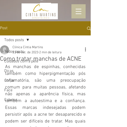
Post
Todos posts
Clínica Cíntia Martins
Todos posts
23 de out. de 2023
2 min de leitura
Como tratar manchas de ACNE
Cuidados com a pele
As manchas de espinhas, conhecidas 
Dicas
também como hiperpigmentação pós 
inflamatória, são uma preocupação 
Corpo
comum para muitas pessoas, afetando 
Face
não apenas a aparência física, mas 
Cabelos
também a autoestima e a confiança. 
Essas marcas indesejadas podem 
persistir após a acne ter desaparecido e 
podem ser difíceis de tratar. Mas quais 