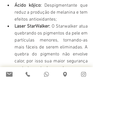
Ácido kójico: 
Despigmentante que 
reduz a produção de melanina e tem 
efeitos antioxidantes;
Laser StarWalker: 
O Starwalker atua 
quebrando os pigmentos da pele em 
partículas menores, tornando-as 
mais fáceis de serem eliminadas. A 
quebra do pigmento não envolve 
calor, por isso sua maior segurança 
em tratamento de manchas.
Devo me preocupar?
As manchas nessas regiões são normais 
e podem acometer qualquer pessoa, de 
qualquer idade e gênero. Contudo, deve-
se ficar atento a elas. Se perceber 
escurecimento excessivo, mudança de 
textura da pele ou o surgimento de 
sinais, consulte seu dermatologista.