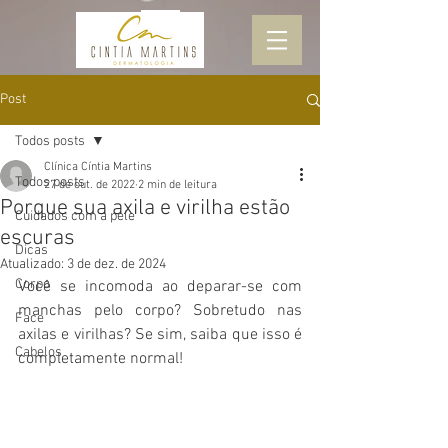
Post
Todos posts
Clínica Cíntia Martins
Todos posts
27 de out. de 2022
2 min de leitura
Porque sua axila e virilha estão
Cuidados com a pele
escuras
Dicas
Atualizado:
3 de dez. de 2024
Corpo
Você se incomoda ao deparar-se com 
manchas pelo corpo? Sobretudo nas 
Face
axilas e virilhas? Se sim, saiba que isso é 
Cabelos
completamente normal!