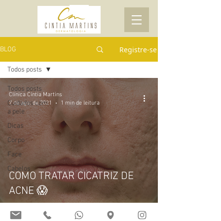
Registre-se
BLOG
Todos posts
Todos posts
Clínica Cíntia Martins
Cuidados com
7 de ago. de 2021
1 min de leitura
a pele
Dicas
Corpo
Face
Cabelos
COMO TRATAR CICATRIZ DE
ACNE 😱